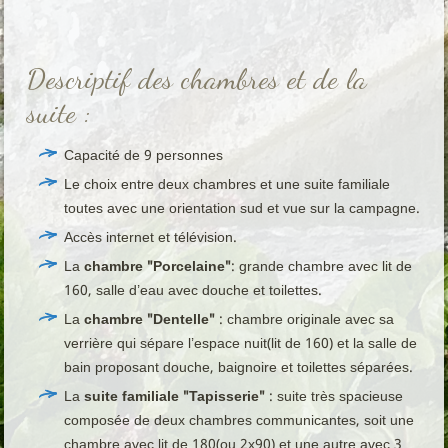
Descriptif des chambres et de la
suite :
Capacité de 9 personnes
Le choix entre deux chambres et une suite familiale
toutes avec une orientation sud et vue sur la campagne.
Accès internet et télévision.
La
chambre "Porcelaine"
: grande chambre avec lit de
160, salle d’eau avec douche et toilettes.
La
chambre "Dentelle"
: chambre originale avec sa
verrière qui sépare l’espace nuit(lit de 160) et la salle de
bain proposant douche, baignoire et toilettes séparées.
La
suite familiale "Tapisserie"
: suite très spacieuse
composée de deux chambres communicantes, soit une
chambre avec lit de 180(ou 2x90) et une autre avec 3